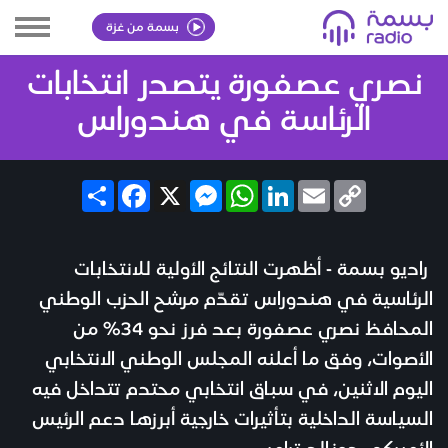
بسمة من غزة
نصري عصفورة يتصدر انتخابات
الرئاسة في هندوراس
Share
Facebook
Messenger
X
WhatsApp
LinkedIn
Email
Copy
Link
راديو بسمة - أظهرت النتائج الأولية للانتخابات
الرئاسية في هندوراس تقدّم مرشح الحزب الوطني
المحافظ نصري عصفورة بعد فرز نحو 34% من
الأصوات، وفق ما أعلنه المجلس الوطني الانتخابي
اليوم الاثنين، في سباق انتخابي محتدم تتداخل فيه
السياسة الداخلية بتأثيرات خارجية أبرزها دعم الرئيس
الأميركي دونالد ترامب.